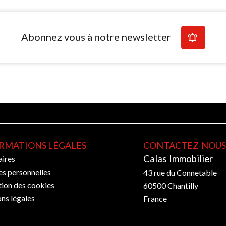
Abonnez vous à notre newsletter
RMATIONS LÉGALES
CONTACTEZ-NOU
Calas Immobilier
ires
s personnelles
43 rue du Connetable
tion des cookies
60500
Chantilly
ns légales
France