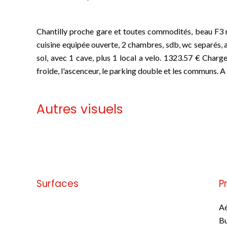
Chantilly proche gare et toutes commodités, beau F3 r
cuisine equipée ouverte, 2 chambres, sdb, wc separés, 
sol, avec 1 cave, plus 1 local a velo. 1323.57 € Charg
froide, l'ascenceur, le parking double et les communs. A v
Autres visuels
Pas d'informations disponibles
Surfaces
P
Pas d'informations disponibles
Aé
B