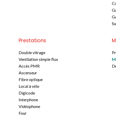
C
G
Ga
S
Prestations
M
Double vitrage
Pr
Ventilation simple flux
M
Accès PMR
Dé
Ascenseur
Fibre optique
Local à vélo
Digicode
Interphone
Vidéophone
Four