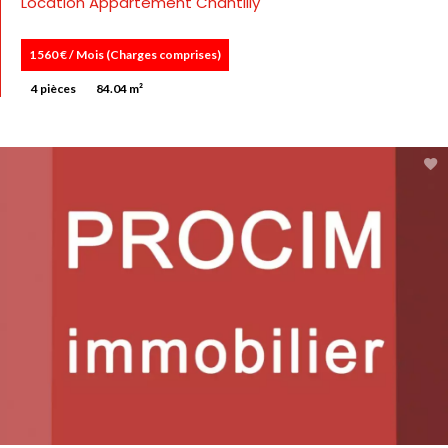
Location Appartement Chantilly
1 560 € / Mois (Charges comprises)
4 pièces
84.04 m²