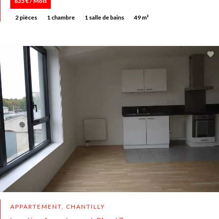
835 € / Mois
2 pièces
1 chambre
1 salle de bains
49 m²
APPARTEMENT, CHANTILLY