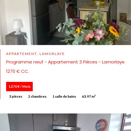
APPARTEMENT, LAMORLAYE
Programme neuf - Appartement 3 Pièces - Lamorlaye
1270 € CC.
1 270 € / Mois
3 pièces
2 chambres
1 salle de bains
63.97 m²