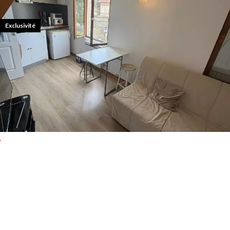
Exclusivité
APPARTEMENT, GOUVIEUX
Appartement Studio 1bis en duplex 28 m² 620 € cc
620 € / Mois
1 pièce
1 chambre
1 salle de bains
28 m²