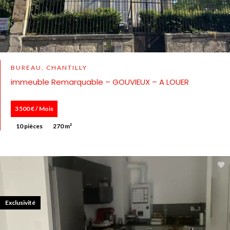
BUREAU, CHANTILLY
immeuble Remarquable – GOUVIEUX – A LOUER
3 500 € / Mois
10 pièces
270 m²
Exclusivité