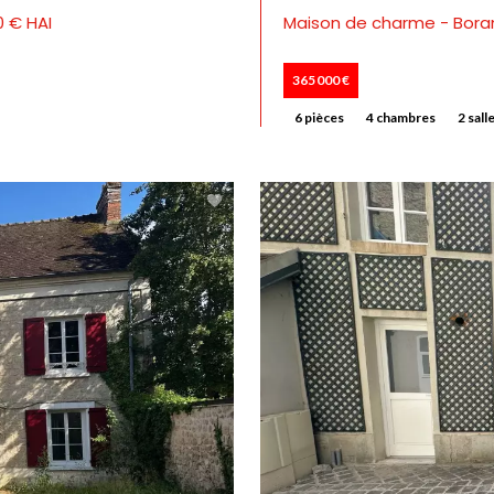
0 € HAI
Maison de charme - Boran
365 000 €
6 pièces
4 chambres
2 sall