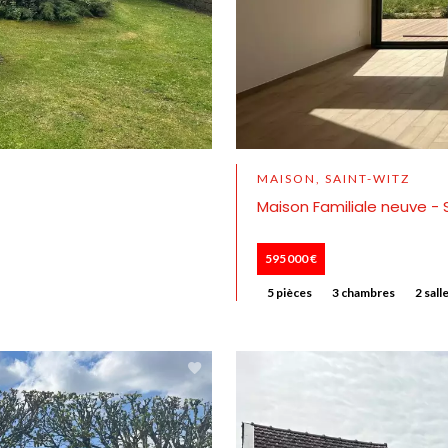
MAISON, SAINT-WITZ
Maison Familiale neuve -
595 000 €
5 pièces
3 chambres
2 sall