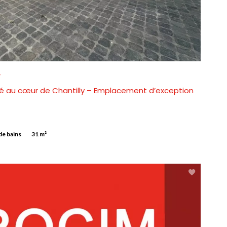
Y
é au cœur de Chantilly – Emplacement d’exception
 de bains
31 m²