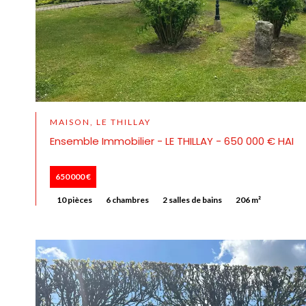
MAISON, LE THILLAY
Ensemble Immobilier - LE THILLAY - 650 000 € HAI
650 000 €
10 pièces
6 chambres
2 salles de bains
206 m²