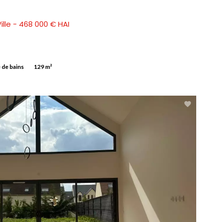
ille - 468 000 € HAI
e de bains
129 m²