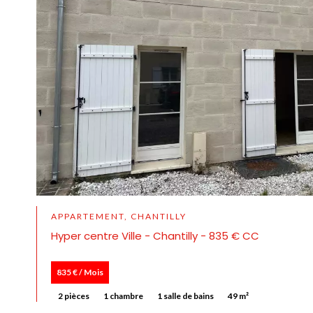
APPARTEMENT, CHANTILLY
Hyper centre Ville - Chantilly - 835 € CC
835 € / Mois
2 pièces
1 chambre
1 salle de bains
49 m²