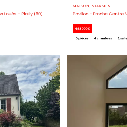
MAISON, VIARMES
 Loués – Plailly (60)
Pavillon - Proche Centre V
468 000 €
5 pièces
4 chambres
1 sall