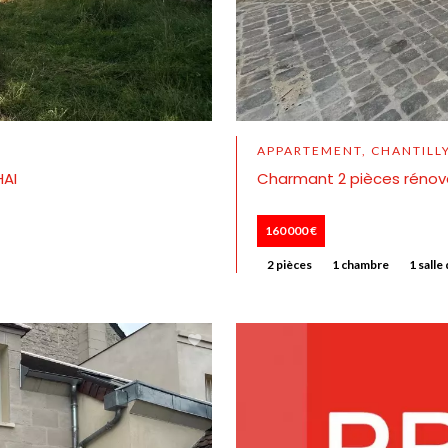
APPARTEMENT, CHANTILL
HAI
Charmant 2 pièces rénov
160 000 €
2 pièces
1 chambre
1 salle