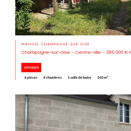
MAISON, CHAMPAGNE-SUR-OISE
Champagne-sur-Oise – Centre-ville – 395 000 € 
395 000 €
6 pièces
4 chambres
1 salle de bains
140 m²