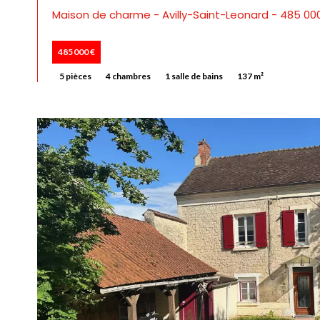
Maison de charme - Avilly-Saint-Leonard - 485 00
485 000 €
5 pièces
4 chambres
1 salle de bains
137 m²