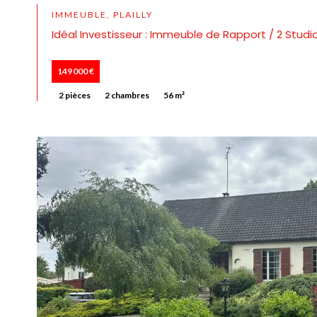
IMMEUBLE, PLAILLY
Idéal Investisseur : Immeuble de Rapport / 2 Studios
149 000 €
2 pièces
2 chambres
56 m²