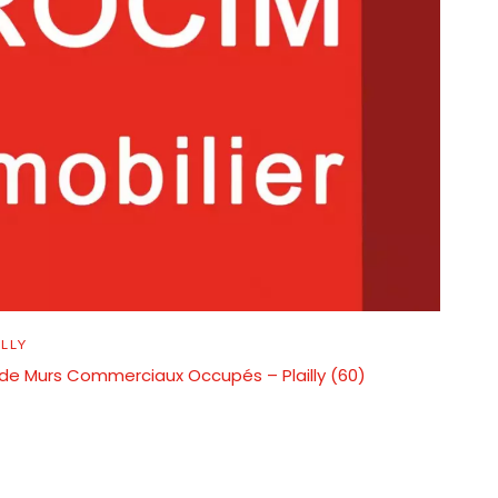
LLY
e de Murs Commerciaux Occupés – Plailly (60)