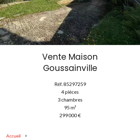
Vente Maison
Goussainville
Réf. 85297259
4 pièces
3 chambres
95 m²
299 000 €
Accueil