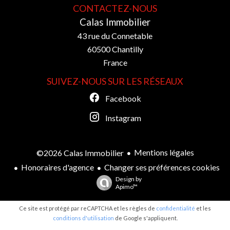
CONTACTEZ-NOUS
Calas Immobilier
43 rue du Connetable
60500
Chantilly
France
SUIVEZ-NOUS SUR LES RÉSEAUX
Facebook
Instagram
Mentions légales
©2026 Calas Immobilier
Honoraires d'agence
Changer ses préférences cookies
Design by
Apimo™
Ce site est protégé par reCAPTCHA et les règles de
confidentialité
et les
conditions d'utilisation
de Google s'appliquent.