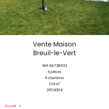
Vente Maison
Breuil-le-Vert
Réf. 86738933
6 pièces
4 chambres
114 m²
395 000 €
Accueil