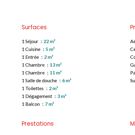
Pas d'informations disponibles
Surfaces
P
1 Séjour
22 m²
A
1 Cuisine
5 m²
Ce
1 Entrée
2 m²
C
1 Chambre
13 m²
G
1 Chambre
11 m²
Pa
1 Salle de douche
6 m²
S
1 Toilettes
2 m²
1 Dégagement
3 m²
1 Balcon
7 m²
Prestations
M