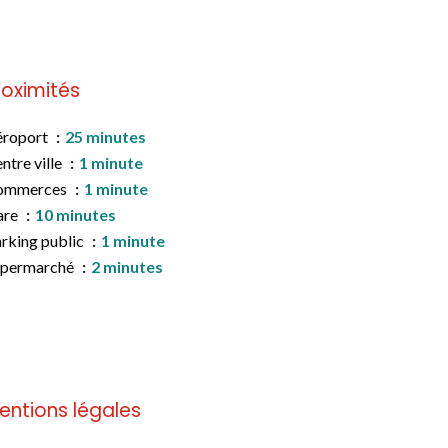
roximités
éroport
25 minutes
ntre ville
1 minute
ommerces
1 minute
are
10 minutes
rking public
1 minute
upermarché
2 minutes
entions légales