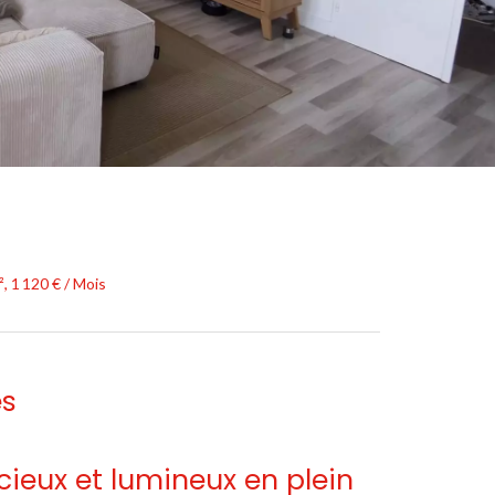
, 1 120 € / Mois
es
cieux et lumineux en plein