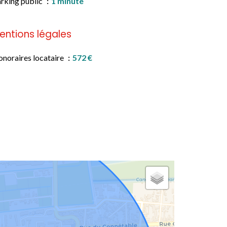
rking public
1 minute
entions légales
noraires locataire
572 €