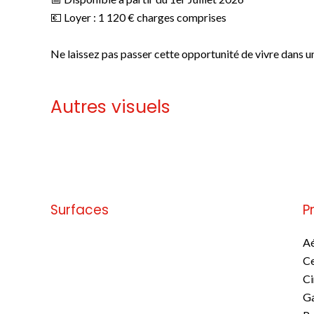
💶 Loyer : 1 120 € charges comprises
Ne laissez pas passer cette opportunité de vivre dans un
Autres visuels
Pas d'informations disponibles
Surfaces
P
Pas d'informations disponibles
A
Ce
C
G