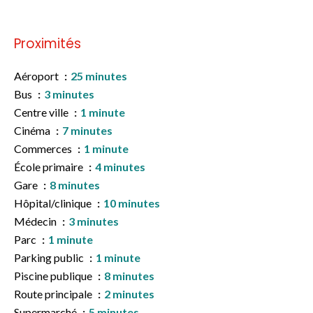
Proximités
Aéroport
25 minutes
Bus
3 minutes
Centre ville
1 minute
Cinéma
7 minutes
Commerces
1 minute
École primaire
4 minutes
Gare
8 minutes
Hôpital/clinique
10 minutes
Médecin
3 minutes
Parc
1 minute
Parking public
1 minute
Piscine publique
8 minutes
Route principale
2 minutes
Supermarché
5 minutes